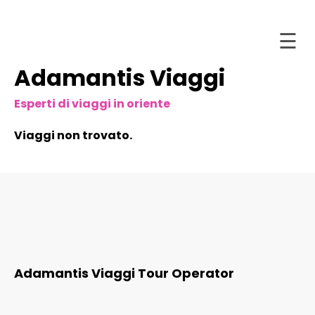
☰
Adamantis Viaggi
Salta
Home
al
Esperti di viaggi in oriente
contenuto
Chi
siamo
Viaggi non trovato.
stinazioni
acchetti
and
Tour
ntattaci
Adamantis Viaggi Tour Operator
ataloghi
nline