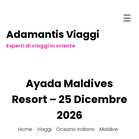
☰
Adamantis Viaggi
Salta
Home
al
Esperti di viaggi in oriente
contenuto
Chi
siamo
stinazioni
Ayada Maldives
acchetti
and
Resort – 25 Dicembre
Tour
2026
ntattaci
ataloghi
Home
»
Viaggi
»
Oceano Indiano
»
Maldive
»
nline
Ayada Maldives Resort – 25 Dicembre 2026