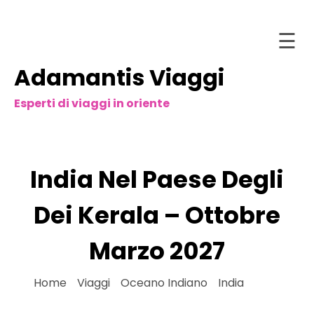
☰
Adamantis Viaggi
Salta
Home
al
Esperti di viaggi in oriente
contenuto
Chi
siamo
stinazioni
India Nel Paese Degli
acchetti
and
Dei Kerala – Ottobre
Tour
Marzo 2027
ntattaci
Home
»
Viaggi
»
Oceano Indiano
»
India
»
India
ataloghi
Nel Paese Degli Dei Kerala – Ottobre Marzo
nline