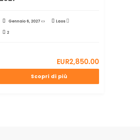
Gennaio 6, 2027
Laos
2
EUR
2,850.00
Scopri di più