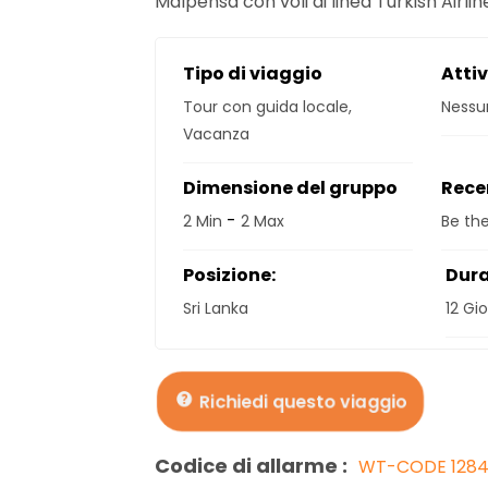
Malpensa con voli di linea Turkish Airlin
Tipo di viaggio
Attiv
Tour con guida locale
,
Nessun
Vacanza
Dimensione del gruppo
Rece
-
2 Min
2 Max
Be the
Posizione:
Dura
Sri Lanka
12 Gio
Richiedi questo viaggio
Codice di allarme :
WT-CODE 128