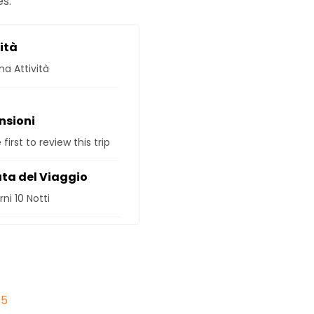
es.
ità
a Attività
nsioni
 first to review this trip
ta del Viaggio
rni 10 Notti
45