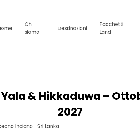
Chi
Pacchetti
Home
Destinazioni
siamo
Land
a Yala & Hikkaduwa – Otto
2027
eano Indiano
»
Sri Lanka
»
Sri Lanka Yala & Hikkaduwa – 