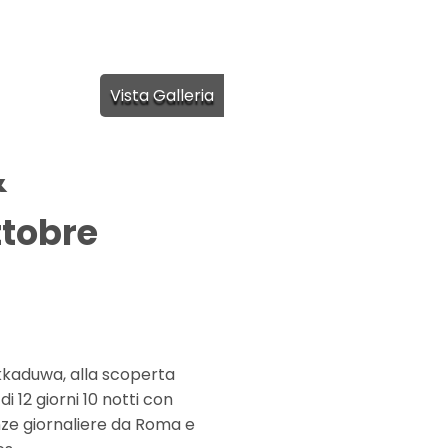
Vista Galleria
&
tobre
ikkaduwa, alla scoperta
i 12 giorni 10 notti con
enze giornaliere da Roma e