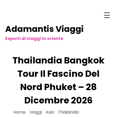
☰
Adamantis Viaggi
Salta
Home
al
Esperti di viaggi in oriente
contenuto
Chi
siamo
Thailandia Bangkok
stinazioni
acchetti
Tour Il Fascino Del
and
Nord Phuket – 28
Tour
ntattaci
Dicembre 2026
ataloghi
Home
»
Viaggi
»
Asia
»
Thailandia
»
Thailandia
nline